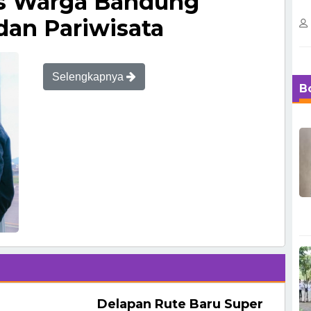
as Warga Bandung
dan Pariwisata
Selengkapnya
B
BERITA TERKAIT
Delapan Rute Baru Super