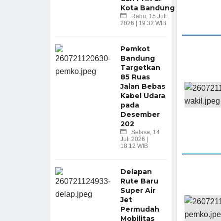
Kota Bandung
Rabu, 15 Juli
2026 | 19:32 WIB
Pemkot
Bandung
Targetkan
85 Ruas
Jalan Bebas
Kabel Udara
pada
Desember
202
Selasa, 14
Juli 2026 |
18:12 WIB
Delapan
Rute Baru
Super Air
Jet
Permudah
Mobilitas