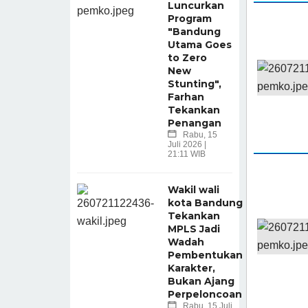
Luncurkan
Program
"Bandung
Utama Goes
to Zero
New
Stunting",
Farhan
Tekankan
Penangan
Rabu, 15
Juli 2026 |
21:11 WIB
Wakil wali
kota Bandung
Tekankan
MPLS Jadi
Wadah
Pembentukan
Karakter,
Bukan Ajang
Perpeloncoan
Rabu, 15 Juli