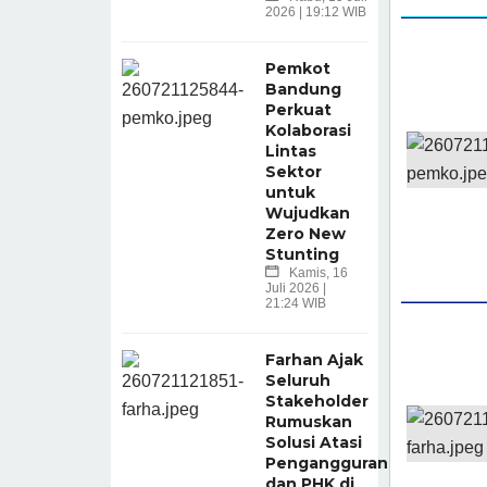
2026 | 19:12 WIB
Pemkot
Bandung
Perkuat
Kolaborasi
Lintas
Sektor
untuk
Wujudkan
Zero New
Stunting
Kamis, 16
Juli 2026 |
21:24 WIB
Farhan Ajak
Seluruh
Stakeholder
Rumuskan
Solusi Atasi
Pengangguran
dan PHK di